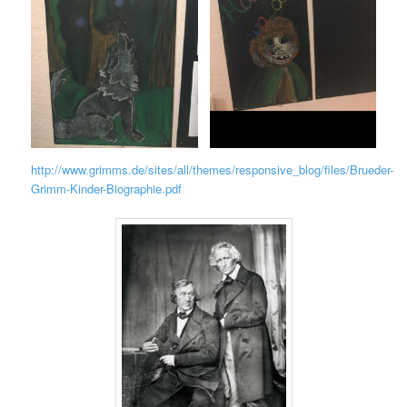
http://www.grimms.de/sites/all/themes/responsive_blog/files/Brueder-
Grimm-Kinder-Biographie.pdf